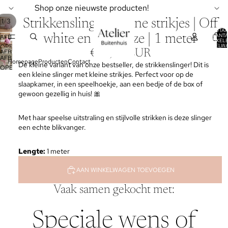
Shop onze nieuwste producten!
/
1
3
Strikkenslinger | kleine strikjes | Off
TOTA
AANT
white en licht roze | 1 meter
AFBEELDING
ARTIKELE
WINKELW
OPENEN
0
€16,95 EUR
AFBEELDING
IN
AFBEELDING
Homepage
Producten
Contact
OPENEN
De kleine variant van onze bestseller, de strikkenslinger! Dit is
VOLLEDIG
OPENEN
IN
een kleine slinger met kleine strikjes. Perfect voor op de
SCHERM
IN
VOLLEDIG
slaapkamer, in een speelhoekje, aan een bedje of de box of
VOLLEDIG
SCHERM
gewoon gezellig in huis! 🎀
SCHERM
Met haar speelse uitstraling en stijlvolle strikken is deze slinger
een echte blikvanger.
Lengte:
1 meter
AAN WINKELWAGEN TOEVOEGEN
Vaak samen gekocht met:
Speciale wens of