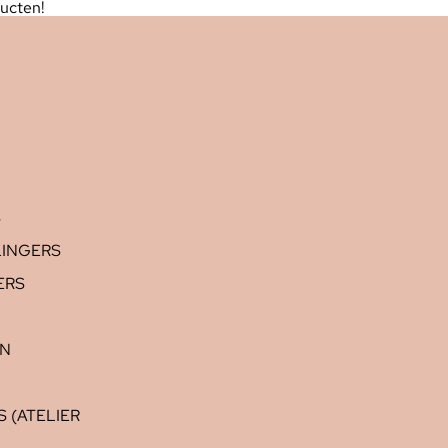
ucten!
S
LINGERS
ERS
EN
 (ATELIER