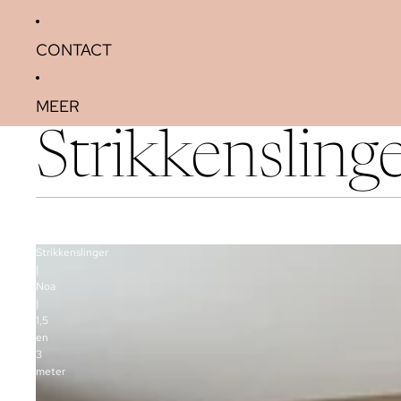
CONTACT
MEER
Strikkensling
Strikkenslinger
|
Noa
|
1,5
en
3
meter