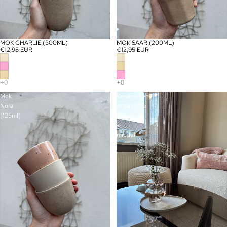
MOK CHARLIE (300ML)
MOK SAAR (200ML)
€12,95 EUR
€12,95 EUR
Mok
Keramieken
Nora
organische
(125ml)
schaal
-
middel