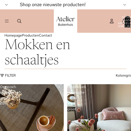
Shop onze nieuwste producten!
TOTA
AANT
ARTIKELE
WINKELW
0
Homepage
Producten
Contact
Mokken en
schaaltjes
FILTER
Kolomgri
Organisch
Keramieken
schaaltje
organische
-
schaal
klein
-
groot