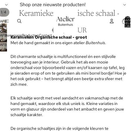
Shop onze nieuwste producten!
/
1
4
Keramieken organische schaal -
TOTA
AANT
groot
AFBEELDING
ARTIKELE
AFBEELDING
WINKELW
OPENEN
0
€19,95 EUR
OPENEN
IN
AFBEELDING
Homepage
Producten
Contact
Keramieken
Organische schaal - groot
IN
VOLLEDIG
OPENEN
Met de hand gemaakt in ons eigen atelier
Buitenhuis
.
VOLLEDIG
SCHERM
AFBEELDING
IN
SCHERM
OPENEN
VOLLEDIG
IN
Dit charmante schaaltje is multifunctioneel én een stijlvolle
SCHERM
VOLLEDIG
toevoeging aan je interieur.
Gebruik het als een mooie
SCHERM
onderschaal voor bijvoorbeeld vazen en/of kaarsen op tafel, leg
je sieraden erop of om te gebruiken als mini borrel bordje!
Hoe je
het ook gebruikt – het brengt altijd een beetje extra sfeer met
zich mee.
Elk schaaltje wordt met veel aandacht en vakmanschap met de
hand gemaakt, waardoor elk stuk uniek is. Kleine variaties in
vorm en glazuur zijn onderdeel van het ambacht en geven jouw
schaaltje karakter.
De organische schaaltjes zijn in de volgende kleuren te